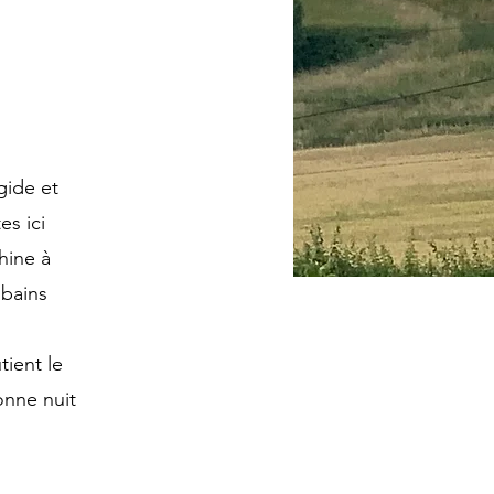
gide et
es ici
hine à
 bains
tient le
onne nuit