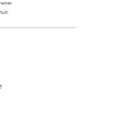
omener
tuit.
e